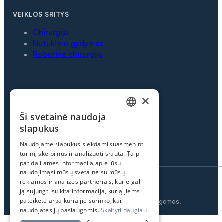
VEIKLOS SRITYS
Chirurgija
Nutukimo gydymas
Robotinė chirurgija
INFORMACIJA
×
Partneriai
Ši svetainė naudoja
LITHUANIAN
Apie mus
slapukus
Kontaktai
ENGLISH
Naudojame slapukus siekdami suasmeninti
turinį, skelbimus ir analizuoti srautą. Taip
pat dalijamės informacija apie jūsų
naudojimąsi mūsų svetaine su mūsų
reklamos ir analizės partneriais, kurie gali
Privatumo politika
ją sujungti su kita informacija, kurią jiems
pateikėte arba kurią jie surinko, kai
© BAROS 2026. Visos teisės saugomos.
naudojatės jų paslaugomis.
Skaityti daugiau