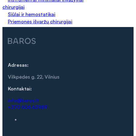
chirurgijai
Siūlai ir hemostatikai
Priemonės išvaržų chirurgijai
Adresas:
Vilkpėdės g. 22, Vilnius
Kontaktai:
info@baros.lt
+370 606 63989