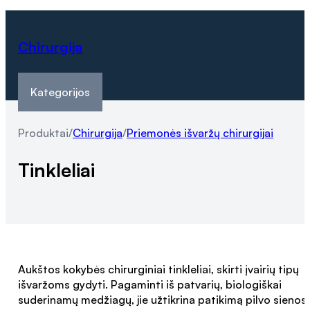
Chirurgija
Kategorijos
Produktai
/
Chirurgija
/
Priemonės išvaržų chirurgijai
Tinkleliai
Aukštos kokybės chirurginiai tinkleliai, skirti įvairių tipų
išvaržoms gydyti. Pagaminti iš patvarių, biologiškai
suderinamų medžiagų, jie užtikrina patikimą pilvo sienos