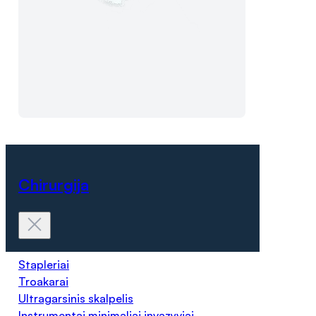
Chirurgija
Stapleriai
Troakarai
Ultragarsinis skalpelis
Instrumentai minimaliai invazyviai