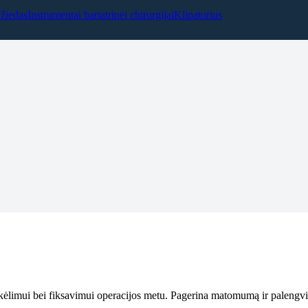
žiedas
Instrumentai bariatrinei chirurgijai
Klipatorius
akėlimui bei fiksavimui operacijos metu. Pagerina matomumą ir palengvi