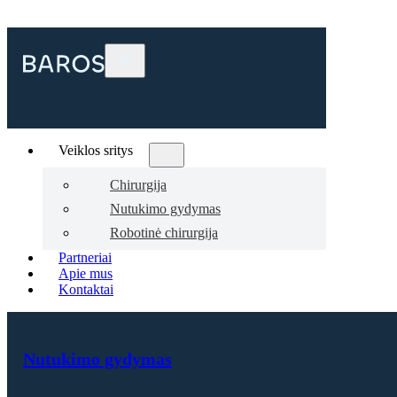
Veiklos sritys
Chirurgija
Nutukimo gydymas
Robotinė chirurgija
Partneriai
Apie mus
Kontaktai
Nutukimo gydymas