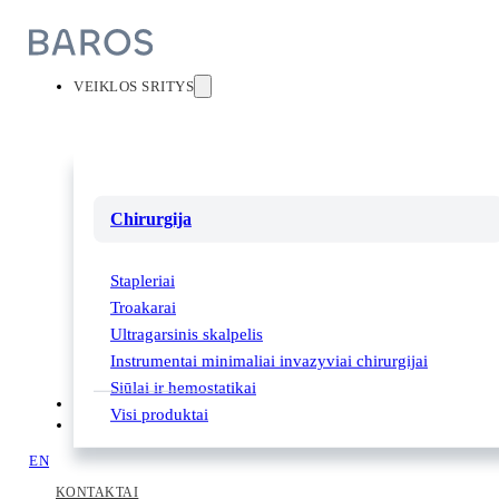
VEIKLOS SRITYS
Chirurgija
Stapleriai
Troakarai
Ultragarsinis skalpelis
Instrumentai minimaliai invazyviai chirurgijai
Siūlai ir hemostatikai
PARTNERIAI
Visi produktai
APIE MUS
EN
KONTAKTAI