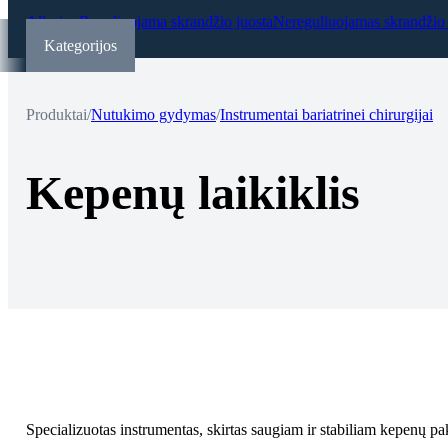
Allurion
Reguliuojama skrandžio juosta
Nereguliuojamas skrandžio 
Kategorijos
Produktai
/
Nutukimo gydymas
/
Instrumentai bariatrinei chirurgijai
Kepenų laikiklis
Specializuotas instrumentas, skirtas saugiam ir stabiliam kepenų p