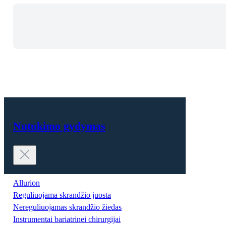
Nutukimo gydymas
Allurion
Reguliuojama skrandžio juosta
Nereguliuojamas skrandžio žiedas
Instrumentai bariatrinei chirurgijai